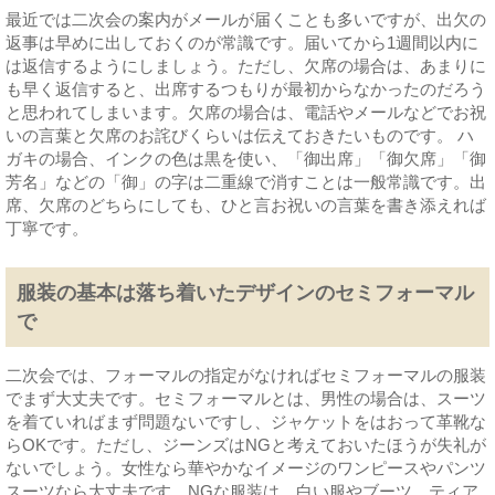
最近では二次会の案内がメールが届くことも多いですが、出欠の
返事は早めに出しておくのが常識です。届いてから1週間以内に
は返信するようにしましょう。ただし、欠席の場合は、あまりに
も早く返信すると、出席するつもりが最初からなかったのだろう
と思われてしまいます。欠席の場合は、電話やメールなどでお祝
いの言葉と欠席のお詫びくらいは伝えておきたいものです。 ハ
ガキの場合、インクの色は黒を使い、「御出席」「御欠席」「御
芳名」などの「御」の字は二重線で消すことは一般常識です。出
席、欠席のどちらにしても、ひと言お祝いの言葉を書き添えれば
丁寧です。
服装の基本は落ち着いたデザインのセミフォーマル
で
二次会では、フォーマルの指定がなければセミフォーマルの服装
でまず大丈夫です。セミフォーマルとは、男性の場合は、スーツ
を着ていればまず問題ないですし、ジャケットをはおって革靴な
らOKです。ただし、ジーンズはNGと考えておいたほうが失礼が
ないでしょう。女性なら華やかなイメージのワンピースやパンツ
スーツなら大丈夫です。NGな服装は、白い服やブーツ、ティア