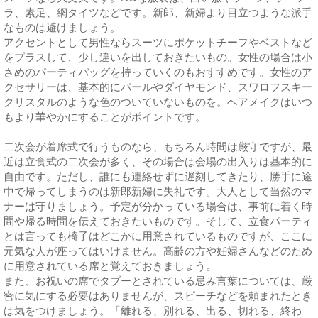
ラ、素足、網タイツなどです。新郎、新婦より目立つような派手
なものは避けましょう。
アクセントとして男性ならスーツにポケットチーフやベストなど
をプラスして、少し違いを出しておきたいもの。女性の場合は小
さめのパーティバッグを持っていくのもおすすめです。女性のア
クセサリーは、基本的にパールやダイヤモンド、スワロフスキー
クリスタルのような色のついていないものを。ヘアメイクはいつ
もより華やかにすることがポイントです。
二次会が着席式で行うものなら、もちろん時間は厳守ですが、最
近は立食式の二次会が多く、その場合は会場の出入りは基本的に
自由です。ただし、誰にも連絡せずに遅刻してきたり、勝手に途
中で帰ってしまうのは新郎新婦に失礼です。大人として当然のマ
ナーは守りましょう。予定が分かっている場合は、事前に着く時
間や帰る時間を伝えておきたいものです。そして、立食パーティ
とは言っても椅子はどこかに用意されているものですが、ここに
元気な人が座ってはいけません。高齢の方や妊婦さんなどのため
に用意されている席と覚えておきましょう。
また、お祝いの席でタブーとされている忌み言葉については、厳
密に気にする必要はありませんが、スピーチなどを頼まれたとき
は気をつけましょう。「離れる、別れる、出る、切れる、終わ