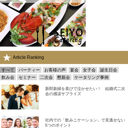
Article Ranking
すべて
パーティー
お客様の声
宴会
女子会
誕生日会
飲み会
セミナー
二次会
懇親会
ケータリング事例
新郎新婦を喜びで泣かせたい！ 結婚式二次
会の感涙サプライズ
社内での「飲みニケーション」で見逃せない
5つのポイント