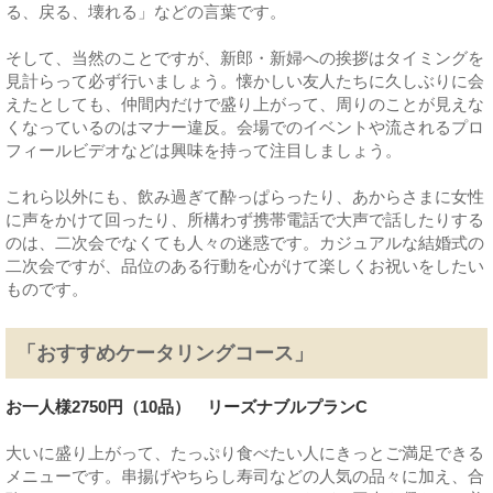
る、戻る、壊れる」などの言葉です。
そして、当然のことですが、新郎・新婦への挨拶はタイミングを
見計らって必ず行いましょう。懐かしい友人たちに久しぶりに会
えたとしても、仲間内だけで盛り上がって、周りのことが見えな
くなっているのはマナー違反。会場でのイベントや流されるプロ
フィールビデオなどは興味を持って注目しましょう。
これら以外にも、飲み過ぎて酔っぱらったり、あからさまに女性
に声をかけて回ったり、所構わず携帯電話で大声で話したりする
のは、二次会でなくても人々の迷惑です。カジュアルな結婚式の
二次会ですが、品位のある行動を心がけて楽しくお祝いをしたい
ものです。
「おすすめケータリングコース」
お一人様2750円（10品） リーズナブルプランC
大いに盛り上がって、たっぷり食べたい人にきっとご満足できる
メニューです。串揚げやちらし寿司などの人気の品々に加え、合