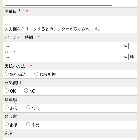
開催日時
＊
入力欄をクリックするとカレンダーが表示されます。
パーティー時間
＊
時 ～
時
支払い方法
＊
銀行振込
代金引換
火気使用
OK
NG
駐車場
あり
なし
領収書
必要
不要
宛名