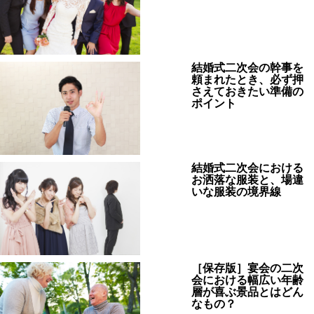
結婚式二次会の幹事を
頼まれたとき、必ず押
さえておきたい準備の
ポイント
結婚式二次会における
お洒落な服装と、場違
いな服装の境界線
［保存版］宴会の二次
会における幅広い年齢
層が喜ぶ景品とはどん
なもの？